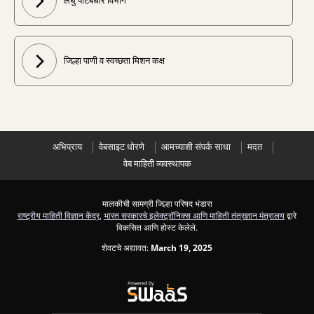
लघु पाटबंधारे विभाग
जिल्हा पाणी व स्वच्छता मिशन कक्ष
अभिप्राय
वेबसाइट धोरणे
आमच्याशी संपर्क साधा
मदत
वेब माहिती व्यवस्थापक
मालकीची सामग्री जिल्हा परिषद भंडारा
राष्ट्रीय माहिती विज्ञान केंद्र
,
भारत सरकारचे इलेक्ट्रॉनिक्स आणि माहिती तंत्रज्ञान मंत्रालय
द्वारे
विकसित आणि होस्ट केलेले.
शेवटचे अद्यावत:
March 19, 2025