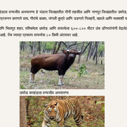
ला वन्यजीव अभयारण्य हे भंडारा जिल्ह्यातील पौनी तहसील आणि नागपूर जिल्ह्यातील उमरेड, 
 प्रजनन करणारे वाघ, गौरांचे कळप, जंगली कुत्रे आणि उडणारे गिलहरी, खवले आणि मधमाशी यांसा
९ आणि भिवापूर शहर, पश्चिमेला उमरेड आणि वायव्येला ६००-८०० मीटर उंच डोंगररांगांनी वेढलेल
हे. पेंच व्याघ्र प्रकल्प वायव्येस ८० किमी अंतरावर आहे.
उमरेड करहंडला वन्यजीव अभयारण्य