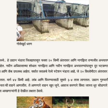
गोसेखुर्द धरण
 मध्ये.. हे उद्यान भंडारा जिल्ह्यापासून फक्त २० किमी अंतरावर आणि नागझिरा वन्यजीव अभय
आहेत. नवीन अधिवासाच्या शोधात नागझिरा आणि नवीन नागझिरा अभयारण्यांपासून दूर भटकणाऱ्या
बस आणि कॅब उपलब्ध आहेत. सर्वात जवळचे रेल्वे स्टेशन भंडारा आहे, जे २० किलोमीटर अंतर
ार्ग ४४ किमी आहे. लांब आणि फिरण्यासाठी सुमारे ३-४ तास लागतात. उद्यान गुरुवारी बंद 
नी स्वतःची वाहने आणावीत. ते आणणारे वाहन खूप जुने, आवाज करणारे किंवा जास्त धूर सोडणार
 आखणाऱ्यांनी हे देखील लक्षात ठेवावे.